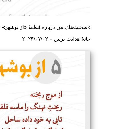
صحبت‌های من دربارهٔ قطعهٔ «از بوشهر» در برنامهٔ «قصه‌های جنوبی»
خانهٔ هدایت برلین – ۲۰۲۳/۰۷/۰۲