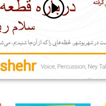
Click 'I agree' to enable Youtube
Cookie Policy
I agree