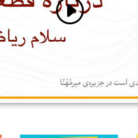
Click 'I agree' to enable Youtube
Cookie Policy
I agree