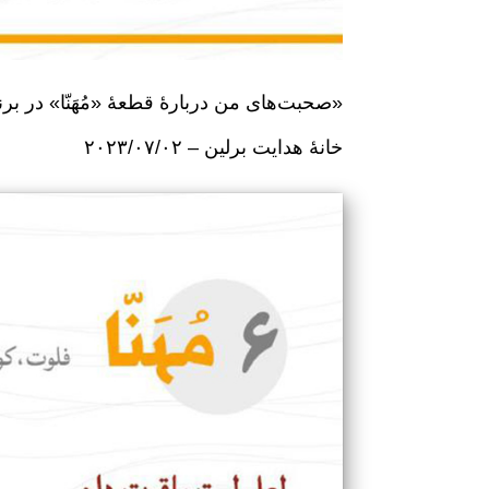
صحبت‌های من دربارهٔ قطعهٔ «مُهَنّا» در برنامهٔ «قصه‌های جنوبی»
خانهٔ هدایت برلین – ۲۰۲۳/۰۷/۰۲