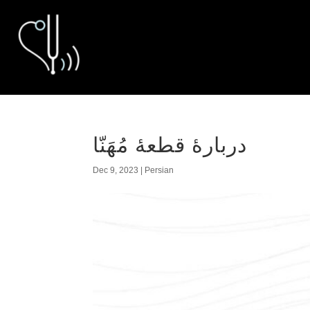
دربارهٔ قطعهٔ مُهَنّا
Dec 9, 2023
|
Persian